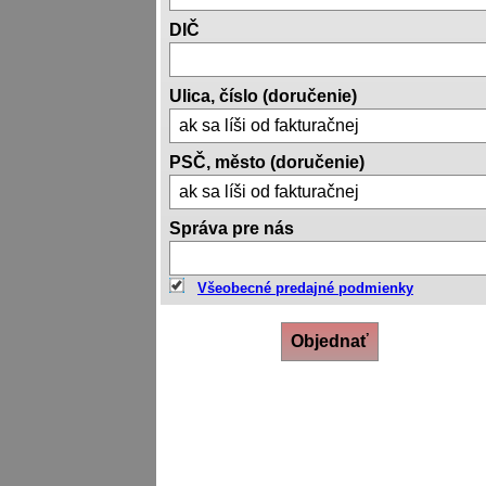
DIČ
Ulica, číslo (doručenie)
PSČ, město (doručenie)
Správa pre nás
Všeobecné predajné podmienky