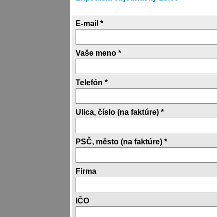
E-mail *
Vaše meno *
Telefón *
Ulica, číslo (na faktúre) *
PSČ, město (na faktúre) *
Firma
IČO