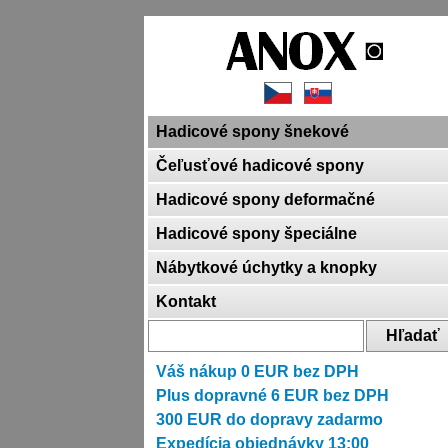
Hadicové spony šnekové
Čeľusťové hadicové spony
Hadicové spony deformačné
Hadicové spony špeciálne
Nábytkové úchytky a knopky
Kontakt
Váš nákup
0
EUR bez DPH
Plus dopravné
6
EUR bez DPH
300
EUR do dopravy zadarmo
Expedícia objednávky 13:00