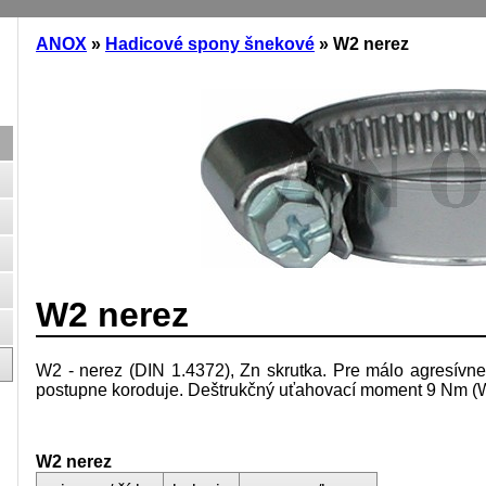
ANOX
»
Hadicové spony šnekové
» W2 nerez
W2 nerez
W2 - nerez (
DIN 1.4372
), Zn skrutka. Pre málo agresívne
postupne koroduje. Deštrukčný uťahovací moment 9 Nm (W
W2 nerez